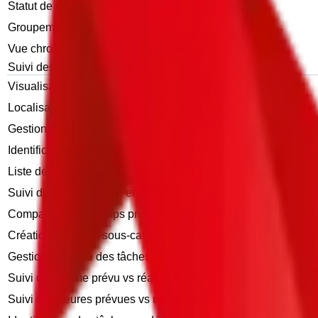
Statut de présence en temps réel
Groupement par équipe
Vue chronologique ultra-claire
Suivi des chantiers
Visualisation des informations du chantier
Localisation du chantier sur carte
Gestion des rôles : chef de chantier, conducteur de travaux
Identification du conducteur de travaux et chefs de chantier
Liste des ouvriers présents sur le chantier
Suivi du budget estimé et des dépenses réalisées
Comparaison du temps prévu et des heures réellement effect
Création de lots et sous-catégories de travaux
Gestion détaillée des tâches chantier
Suivi du volume prévu vs réalisé
Suivi des heures prévues vs réalisées