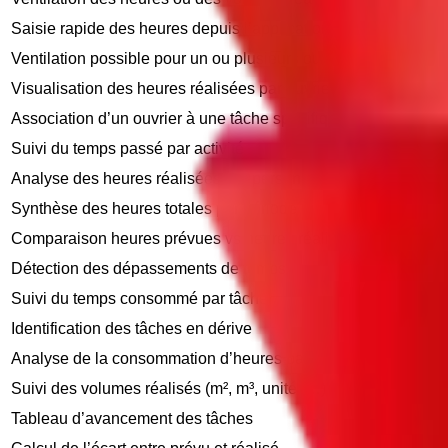
Saisie rapide des heures depuis l’application mobile
Ventilation possible pour un ou plusieurs ouvriers
Visualisation des heures réalisées par ouvrier
Association d’un ouvrier à une tâche spécifique
Suivi du temps passé par activité
Analyse des heures réalisées par personne
Synthèse des heures totales par période
Comparaison heures prévues vs heures réalisées
Détection des dépassements de temps
Suivi du temps consommé par tâche
Identification des tâches en dérive
Analyse de la consommation d’heures par lot
Suivi des volumes réalisés (m², m³, unités…)
Tableau d’avancement des tâches