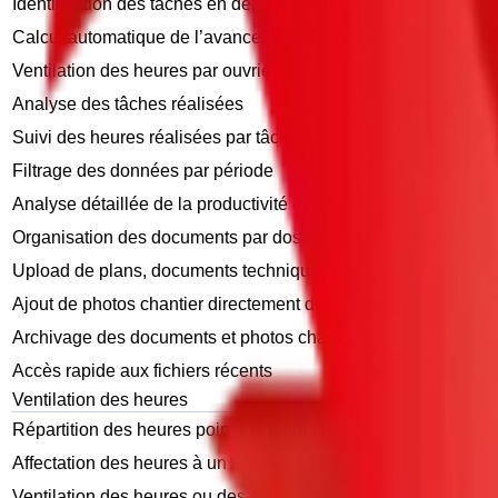
Identification des tâches en dépassement
Calcul automatique de l’avancement global du chantier
Ventilation des heures par ouvrier
Analyse des tâches réalisées
Suivi des heures réalisées par tâche
Filtrage des données par période
Analyse détaillée de la productivité des équipes
Organisation des documents par dossiers
Upload de plans, documents techniques
Ajout de photos chantier directement depuis le terrain
Archivage des documents et photos chantier
Accès rapide aux fichiers récents
Ventilation des heures
Répartition des heures pointées entre plusieurs tâches
Affectation des heures à un lot ou sous-lot
Ventilation des heures ou des volumes réalisés