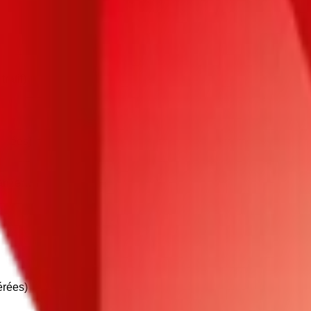
ratif)
onnées)
antier…)
érées)