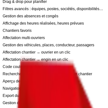
Drag & drop pour planifier
Filtres avancés : équipes, postes, sociétés, disponibilités…
Gestion des absences et congés
Affichage des heures réalisées, heures prévues
Chantiers favoris
Affectation multi-ouvriers
Gestion des véhicules, places, conducteur, passagers
Affectation chantier → ouvrier en un clic
Affectation chantier → engin en un clic
Code couleur par chantier, ouvrier
Recherche instantanée d’un ouvrier ou d’un chantier
Aperçu des disponibilités
Navigation multi-périodes
Export du planning
Gestion des intérimaires et sous-traitants