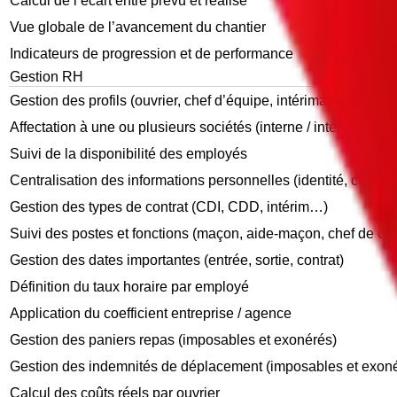
Calcul de l’écart entre prévu et réalisé
Vue globale de l’avancement du chantier
Indicateurs de progression et de performance
Gestion RH
Gestion des profils (ouvrier, chef d’équipe, intérimaire, administ
Affectation à une ou plusieurs sociétés (interne / intérim)
Suivi de la disponibilité des employés
Centralisation des informations personnelles (identité, coord
Gestion des types de contrat (CDI, CDD, intérim…)
Suivi des postes et fonctions (maçon, aide-maçon, chef de ch
Gestion des dates importantes (entrée, sortie, contrat)
Définition du taux horaire par employé
Application du coefficient entreprise / agence
Gestion des paniers repas (imposables et exonérés)
Gestion des indemnités de déplacement (imposables et exon
Calcul des coûts réels par ouvrier