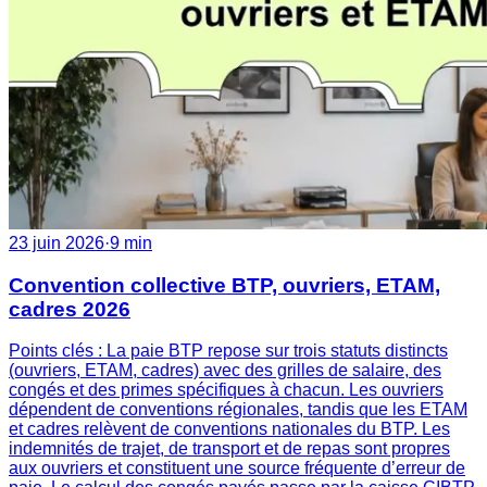
23 juin 2026
·
9 min
Convention collective BTP, ouvriers, ETAM,
cadres 2026
Points clés : La paie BTP repose sur trois statuts distincts
(ouvriers, ETAM, cadres) avec des grilles de salaire, des
congés et des primes spécifiques à chacun. Les ouvriers
dépendent de conventions régionales, tandis que les ETAM
et cadres relèvent de conventions nationales du BTP. Les
indemnités de trajet, de transport et de repas sont propres
aux ouvriers et constituent une source fréquente d’erreur de