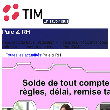
En savoir plus
Paie & RH
Paie, droit du travail et gestion RH dans le BTP : conventions
collectives, primes, intempéries, intérim, DSN.
←
Toutes les actualités
›
Paie & RH