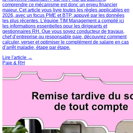
comprendre ce mécanisme est donc un enjeu financier
majeur. Cet article vous livre toutes les règles applicables en
2026, avec un focus PME et BTP, appuyé par les données
les plus récentes. L’équipe TIM Management a compilé ici
les informations essentielles pour les dirigeants et
gestionnaires RH. Que vous soyez conducteur de travaux,
chef d’entreprise ou responsable paie, découvrez comment
calculer, verser et optimiser le complément de salaire en cas
d’arrêt maladie, étape par étape.
Lire l'article →
Paie & RH