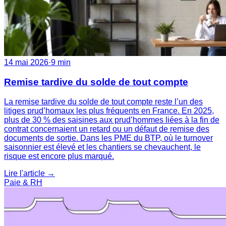
14 mai 2026
·
9 min
Remise tardive du solde de tout compte
La remise tardive du solde de tout compte reste l’un des
litiges prud’homaux les plus fréquents en France. En 2025,
plus de 30 % des saisines aux prud’hommes liées à la fin de
contrat concernaient un retard ou un défaut de remise des
documents de sortie. Dans les PME du BTP, où le turnover
saisonnier est élevé et les chantiers se chevauchent, le
risque est encore plus marqué.
Lire l'article →
Paie & RH