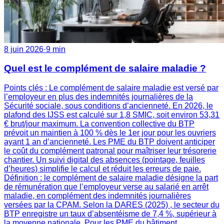
8 juin 2026
·
9 min
Quel est le complément de salaire maladie ?
Points clés : Le complément de salaire maladie est versé par
l’employeur en plus des indemnités journalières de la
Sécurité sociale, sous conditions d’ancienneté. En 2026, le
plafond des IJSS est calculé sur 1,8 SMIC, soit environ 53,31
€ brut/jour maximum. La convention collective du BTP
prévoit un maintien à 100 % dès le 1er jour pour les ouvriers
ayant 1 an d’ancienneté. Les PME du BTP doivent anticiper
le coût du complément patronal pour maîtriser leur trésorerie
chantier. Un suivi digital des absences (pointage, feuilles
d’heures) simplifie le calcul et réduit les erreurs de paie.
Définition : le complément de salaire maladie désigne la part
de rémunération que l’employeur verse au salarié en arrêt
maladie, en complément des indemnités journalières
versées par la CPAM. Selon la DARES (2025) , le secteur du
BTP enregistre un taux d’absentéisme de 7,4 %, supérieur à
la moyenne nationale. Pour les PME du bâtiment,