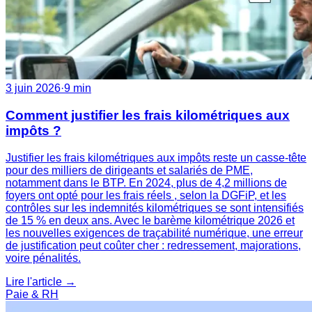
3 juin 2026
·
9 min
Comment justifier les frais kilométriques aux
impôts ?
Justifier les frais kilométriques aux impôts reste un casse-tête
pour des milliers de dirigeants et salariés de PME,
notamment dans le BTP. En 2024, plus de 4,2 millions de
foyers ont opté pour les frais réels , selon la DGFiP, et les
contrôles sur les indemnités kilométriques se sont intensifiés
de 15 % en deux ans. Avec le barème kilométrique 2026 et
les nouvelles exigences de traçabilité numérique, une erreur
de justification peut coûter cher : redressement, majorations,
voire pénalités.
Lire l'article →
Paie & RH