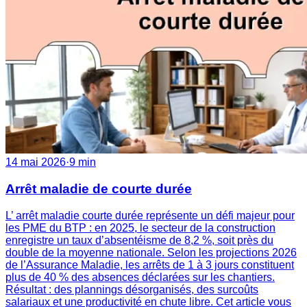
14 mai 2026
·
9 min
Arrêt maladie de courte durée
L’ arrêt maladie courte durée représente un défi majeur pour
les PME du BTP : en 2025, le secteur de la construction
enregistre un taux d’absentéisme de 8,2 %, soit près du
double de la moyenne nationale. Selon les projections 2026
de l’Assurance Maladie, les arrêts de 1 à 3 jours constituent
plus de 40 % des absences déclarées sur les chantiers.
Résultat : des plannings désorganisés, des surcoûts
salariaux et une productivité en chute libre. Cet article vous