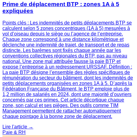
Prime de déplacement BTP : zones 1A à 5
expliquées
Points clés : Les indemnités de petits déplacements BTP se
calculent selon 5 zones concentriques (1A à 5) mesurées à
vol d’oiseau depuis le siège ou l’agence de l’entreprise.
Chaque zone correspond à une distance kilométrique et
déclenche une indemnité de trajet, de transport et de repas
distincte. Les barèmes sont fixés chaque année par les
conventions collectives régionales du BTP, pas au niveau
national. Une zone mal attribuée fausse la paie BTP et
expose l’entreprise à un redressement URSSAF. Définition :
La paie BTP désigne l’ensemble des règles spécifiques de
rémunération du secteur du bâtiment, dont les indemnités de
petits déplacements organisées en zones 1A à 5. D’après la
Fédération Française du Bâtiment, le BTP emploie plus de
1,2 million de salariés en 2024, dont une majorité d’ouvriers
concernés par ces primes. Cet article décortique chaque
zone, son calcul et ses pièges. Des outils comme TIM
Management permettent de rattacher automatiquement
chaque pointage à la bonne zone de déplacement.
Lire l'article →
Paie & RH