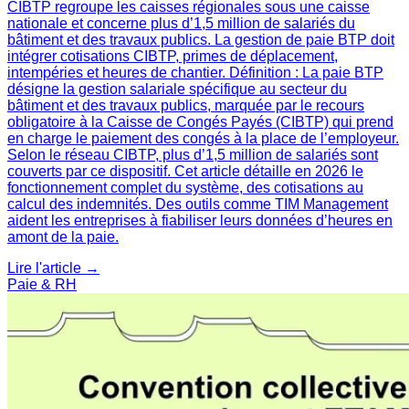
CIBTP regroupe les caisses régionales sous une caisse
nationale et concerne plus d’1,5 million de salariés du
bâtiment et des travaux publics. La gestion de paie BTP doit
intégrer cotisations CIBTP, primes de déplacement,
intempéries et heures de chantier. Définition : La paie BTP
désigne la gestion salariale spécifique au secteur du
bâtiment et des travaux publics, marquée par le recours
obligatoire à la Caisse de Congés Payés (CIBTP) qui prend
en charge le paiement des congés à la place de l’employeur.
Selon le réseau CIBTP, plus d’1,5 million de salariés sont
couverts par ce dispositif. Cet article détaille en 2026 le
fonctionnement complet du système, des cotisations au
calcul des indemnités. Des outils comme TIM Management
aident les entreprises à fiabiliser leurs données d’heures en
amont de la paie.
Lire l'article →
Paie & RH