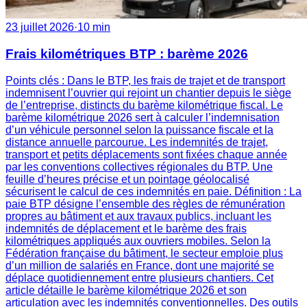
23 juillet 2026
·
10 min
Frais kilométriques BTP : barème 2026
Points clés : Dans le BTP, les frais de trajet et de transport
indemnisent l’ouvrier qui rejoint un chantier depuis le siège
de l’entreprise, distincts du barème kilométrique fiscal. Le
barème kilométrique 2026 sert à calculer l’indemnisation
d’un véhicule personnel selon la puissance fiscale et la
distance annuelle parcourue. Les indemnités de trajet,
transport et petits déplacements sont fixées chaque année
par les conventions collectives régionales du BTP. Une
feuille d’heures précise et un pointage géolocalisé
sécurisent le calcul de ces indemnités en paie. Définition : La
paie BTP désigne l’ensemble des règles de rémunération
propres au bâtiment et aux travaux publics, incluant les
indemnités de déplacement et le barème des frais
kilométriques appliqués aux ouvriers mobiles. Selon la
Fédération française du bâtiment, le secteur emploie plus
d’un million de salariés en France, dont une majorité se
déplace quotidiennement entre plusieurs chantiers. Cet
article détaille le barème kilométrique 2026 et son
articulation avec les indemnités conventionnelles. Des outils