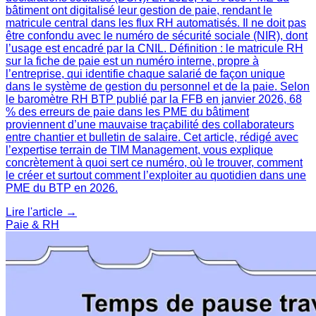
bâtiment ont digitalisé leur gestion de paie, rendant le
matricule central dans les flux RH automatisés. Il ne doit pas
être confondu avec le numéro de sécurité sociale (NIR), dont
l’usage est encadré par la CNIL. Définition : le matricule RH
sur la fiche de paie est un numéro interne, propre à
l’entreprise, qui identifie chaque salarié de façon unique
dans le système de gestion du personnel et de la paie. Selon
le baromètre RH BTP publié par la FFB en janvier 2026, 68
% des erreurs de paie dans les PME du bâtiment
proviennent d’une mauvaise traçabilité des collaborateurs
entre chantier et bulletin de salaire. Cet article, rédigé avec
l’expertise terrain de TIM Management, vous explique
concrètement à quoi sert ce numéro, où le trouver, comment
le créer et surtout comment l’exploiter au quotidien dans une
PME du BTP en 2026.
Lire l'article →
Paie & RH