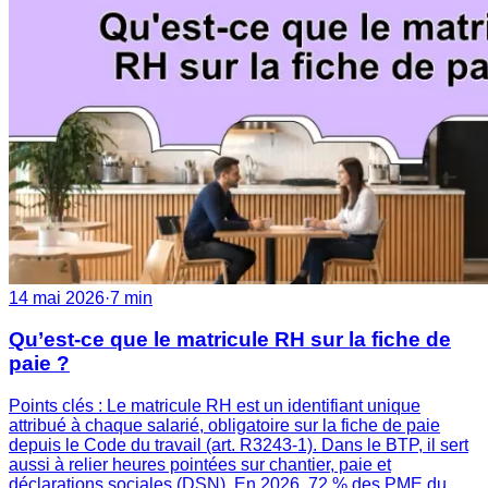
14 mai 2026
·
7 min
Qu’est-ce que le matricule RH sur la fiche de
paie ?
Points clés : Le matricule RH est un identifiant unique
attribué à chaque salarié, obligatoire sur la fiche de paie
depuis le Code du travail (art. R3243-1). Dans le BTP, il sert
aussi à relier heures pointées sur chantier, paie et
déclarations sociales (DSN). En 2026, 72 % des PME du