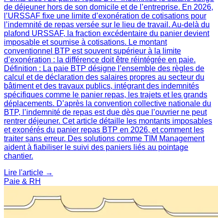
de déjeuner hors de son domicile et de l’entreprise. En 2026,
l’URSSAF fixe une limite d’exonération de cotisations pour
l’indemnité de repas versée sur le lieu de travail. Au-delà du
plafond URSSAF, la fraction excédentaire du panier devient
imposable et soumise à cotisations. Le montant
conventionnel BTP est souvent supérieur à la limite
d’exonération : la différence doit être réintégrée en paie.
Définition : La paie BTP désigne l’ensemble des règles de
calcul et de déclaration des salaires propres au secteur du
bâtiment et des travaux publics, intégrant des indemnités
spécifiques comme le panier repas, les trajets et les grands
déplacements. D’après la convention collective nationale du
BTP, l’indemnité de repas est due dès que l’ouvrier ne peut
rentrer déjeuner. Cet article détaille les montants imposables
et exonérés du panier repas BTP en 2026, et comment les
traiter sans erreur. Des solutions comme TIM Management
aident à fiabiliser le suivi des paniers liés au pointage
chantier.
Lire l'article →
Paie & RH