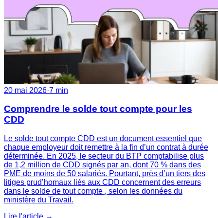
20 mai 2026
·
7 min
Comprendre le solde tout compte pour les
CDD
Le solde tout compte CDD est un document essentiel que
chaque employeur doit remettre à la fin d’un contrat à durée
déterminée. En 2025, le secteur du BTP comptabilise plus
de 1,2 million de CDD signés par an, dont 70 % dans des
PME de moins de 50 salariés. Pourtant, près d’un tiers des
litiges prud’homaux liés aux CDD concernent des erreurs
dans le solde de tout compte , selon les données du
ministère du Travail.
Lire l'article →