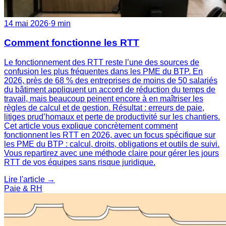
14 mai 2026
·
9 min
Comment fonctionne les RTT
Le fonctionnement des RTT reste l’une des sources de
confusion les plus fréquentes dans les PME du BTP. En
2026, près de 68 % des entreprises de moins de 50 salariés
du bâtiment appliquent un accord de réduction du temps de
travail, mais beaucoup peinent encore à en maîtriser les
règles de calcul et de gestion. Résultat : erreurs de paie,
litiges prud’homaux et perte de productivité sur les chantiers.
Cet article vous explique concrètement comment
fonctionnent les RTT en 2026, avec un focus spécifique sur
les PME du BTP : calcul, droits, obligations et outils de suivi.
Vous repartirez avec une méthode claire pour gérer les jours
RTT de vos équipes sans risque juridique.
Lire l'article →
Paie & RH