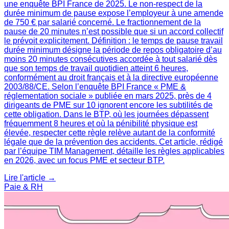
une enquête BPI France de 2025. Le non-respect de la
durée minimum de pause expose l’employeur à une amende
de 750 € par salarié concerné. Le fractionnement de la
pause de 20 minutes n’est possible que si un accord collectif
le prévoit explicitement. Définition : le temps de pause travail
durée minimum désigne la période de repos obligatoire d’au
moins 20 minutes consécutives accordée à tout salarié dès
que son temps de travail quotidien atteint 6 heures,
conformément au droit français et à la directive européenne
2003/88/CE. Selon l’enquête BPI France « PME &
réglementation sociale » publiée en mars 2025, près de 4
dirigeants de PME sur 10 ignorent encore les subtilités de
cette obligation. Dans le BTP, où les journées dépassent
fréquemment 8 heures et où la pénibilité physique est
élevée, respecter cette règle relève autant de la conformité
légale que de la prévention des accidents. Cet article, rédigé
par l’équipe TIM Management, détaille les règles applicables
en 2026, avec un focus PME et secteur BTP.
Lire l'article →
Paie & RH