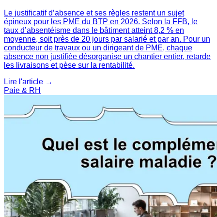
Le justificatif d’absence et ses règles restent un sujet
épineux pour les PME du BTP en 2026. Selon la FFB, le
taux d’absentéisme dans le bâtiment atteint 8,2 % en
moyenne, soit près de 20 jours par salarié et par an. Pour un
conducteur de travaux ou un dirigeant de PME, chaque
absence non justifiée désorganise un chantier entier, retarde
les livraisons et pèse sur la rentabilité.
Lire l'article →
Paie & RH