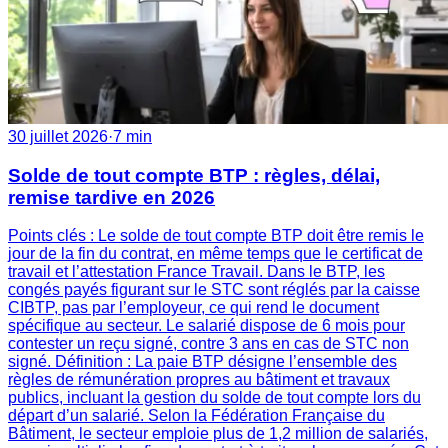
30 juillet 2026
·
7 min
Solde de tout compte BTP : règles, délai,
remise tardive en 2026
Points clés : Le solde de tout compte BTP doit être remis le
jour de la fin du contrat, en même temps que le certificat de
travail et l’attestation France Travail. Dans le BTP, les
congés payés figurant sur le STC sont réglés par la caisse
CIBTP, pas par l’employeur, ce qui rend le document
spécifique au secteur. Le salarié dispose de 6 mois pour
contester un reçu signé, contre 3 ans en cas de STC non
signé. Définition : La paie BTP désigne l’ensemble des
règles de rémunération propres au bâtiment et travaux
publics, incluant la gestion du solde de tout compte lors du
départ d’un salarié. Selon la Fédération Française du
Bâtiment, le secteur emploie plus de 1,2 million de salariés,