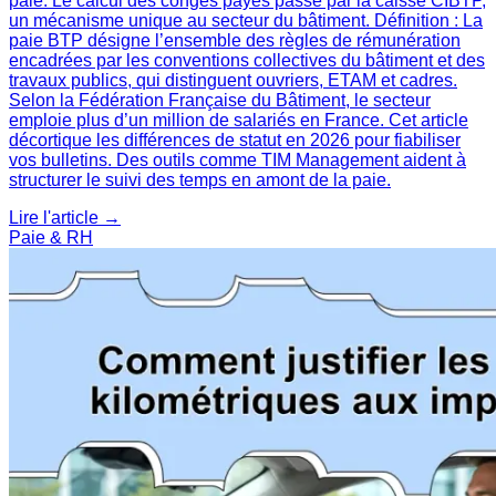
paie. Le calcul des congés payés passe par la caisse CIBTP,
un mécanisme unique au secteur du bâtiment. Définition : La
paie BTP désigne l’ensemble des règles de rémunération
encadrées par les conventions collectives du bâtiment et des
travaux publics, qui distinguent ouvriers, ETAM et cadres.
Selon la Fédération Française du Bâtiment, le secteur
emploie plus d’un million de salariés en France. Cet article
décortique les différences de statut en 2026 pour fiabiliser
vos bulletins. Des outils comme TIM Management aident à
structurer le suivi des temps en amont de la paie.
Lire l'article →
Paie & RH